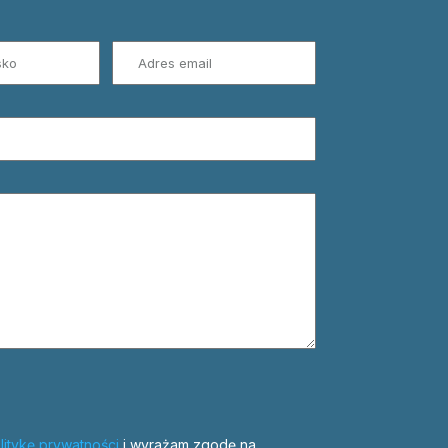
litykę prywatności
i wyrażam zgodę na