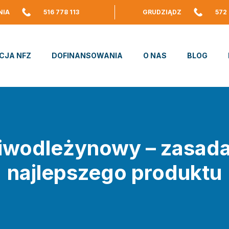
NIA
516 778 113
GRUDZIĄDZ
572
CJA NFZ
DOFINANSOWANIA
O NAS
BLOG
ciwodleżynowy – zasada 
najlepszego produktu