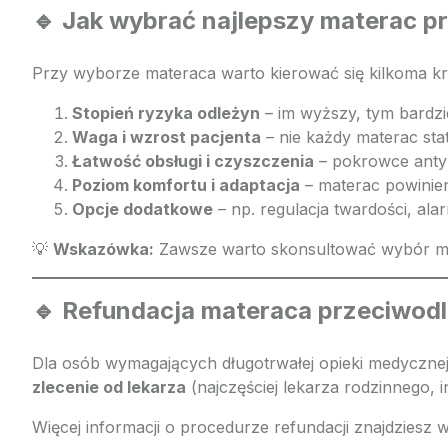
🔹 Jak wybrać najlepszy materac 
Przy wyborze materaca warto kierować się kilkoma kry
Stopień ryzyka odleżyn
– im wyższy, tym bardz
Waga i wzrost pacjenta
– nie każdy materac stat
Łatwość obsługi i czyszczenia
– pokrowce antyb
Poziom komfortu i adaptacja
– materac powinien
Opcje dodatkowe
– np. regulacja twardości, a
💡
Wskazówka:
Zawsze warto skonsultować wybór mate
🔹 Refundacja materaca przeciwo
Dla osób wymagających długotrwałej opieki medyczn
zlecenie od lekarza
(najczęściej lekarza rodzinnego, in
Więcej informacji o procedurze refundacji znajdziesz