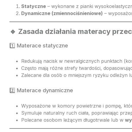
Statyczne
– wykonane z pianki wysokoelastycznej
Dynamiczne (zmiennociśnieniowe)
– wyposażone
🔹 Zasada działania materacy prz
1️⃣ Materace statyczne
Redukują nacisk w newralgicznych punktach (kości
Często mają różne strefy twardości, dopasowujące 
Zalecane dla osób o mniejszym ryzyku odleżyn l
2️⃣ Materace dynamiczne
Wyposażone w komory powietrzne i pompę, która
Symuluje naturalny ruch ciała, poprawiając przep
Polecane osobom leżącym długotrwale lub w
wy