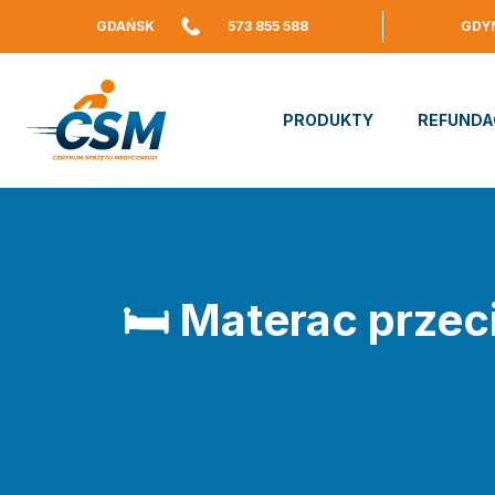
GDAŃSK
573 855 588
GDY
PRODUKTY
REFUNDA
🛏️ Materac prze