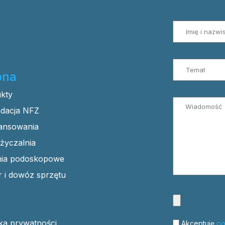
ona
kty
dacja NFZ
ansowania
yczalnia
nia podoskopowe
 i dowóz sprzętu
yka prywatności
Akceptuję
po