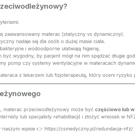
przeciwodleżynowy?
teriami:
iej zaawansowany materac (statyczny vs dynamiczny).
yczny nadaje się dla osób o dużej masie ciała.
akteryjne i wodoodporne ułatwiają higienę.
 być wygodny, by pacjent mógł na nim spędzać długie god
larmy pomp czy systemy wentylacyjne w materacach dynami
raca z lekarzem lub fizjoterapeutą, który oceni ryzyko p
dleżynowego
ej, materac przeciwodleżynowy może być
częściowo lub w
ternisty lub specjalisty rehabilitacji) i złożyć wniosek w NF
 w naszym wpisie 👉 https://csmedyczny.pl/redundacja-nfz/