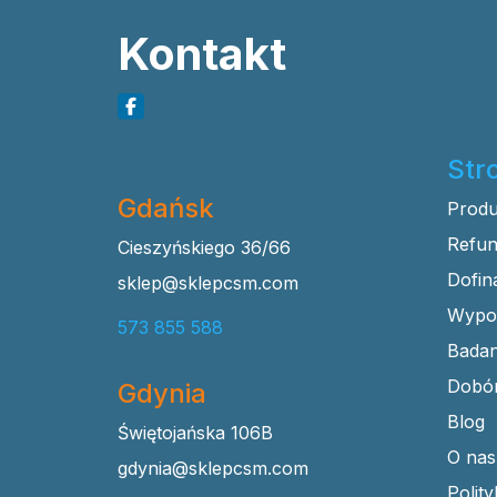
Kontakt
Str
Gdańsk
Produ
Refun
Cieszyńskiego 36/66
Dofin
sklep@sklepcsm.com
Wypoż
573 855 588
Bada
Dobór
Gdynia
Blog
Świętojańska 106B
O nas
gdynia@sklepcsm.com
Polit